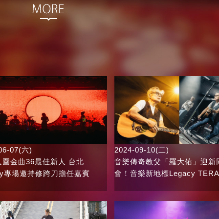
06-07(六)
2024-09-10(二)
r入圍金曲36最佳新人 台北
音樂傳奇教父「羅大佑」迎新
acy專場邀持修跨刀擔任嘉賓
會！音樂新地標Legacy TER