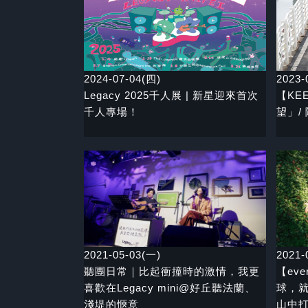
2024-07-04(四)
2023-
Legacy 2025千人展 | 新星迎來首次
【KE
千人專場！
望」/
2021-05-03(一)
2021-
聽團日常｜比起衝撞時的激情，我更
【eve
喜歡在Legacy mini@好丘聽法蘭、
球，就
淺堤的愜意
山中