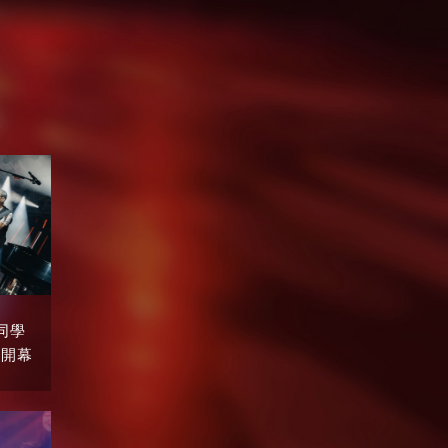
同學
A開幕