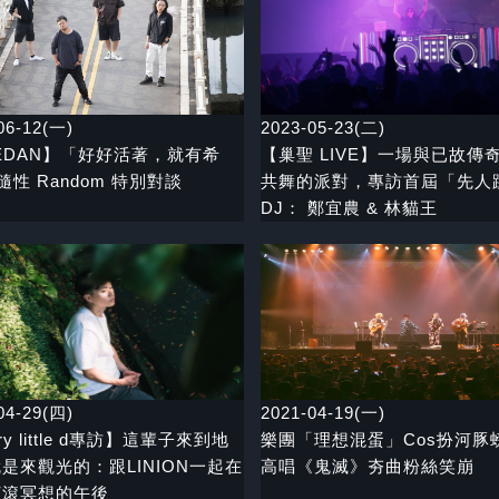
06-12(一)
2023-05-23(二)
EDAN】「好好活著，就有希
【巢聖 LIVE】一場與已故傳
 隨性 Random 特別對談
共舞的派對，專訪首屆「先人
DJ： 鄭宜農 & 林貓王
04-29(四)
2021-04-19(一)
ry little d專訪】這輩子來到地
樂團「理想混蛋」Cos扮河
是來觀光的：跟LINION一起在
高唱《鬼滅》夯曲粉絲笑崩
打滾冥想的午後