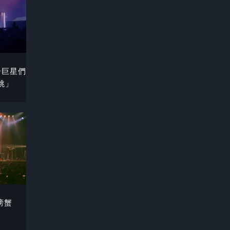
奇巨星們
跳」
豚螃蟹