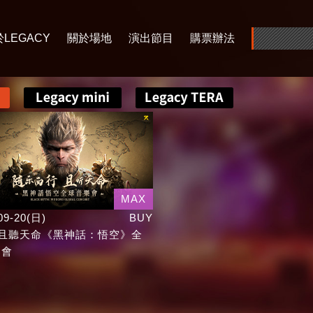
LEGACY
關於場地
演出節目
購票辦法
MAX
09-20(日)
BUY
 且聽天命《黑神話：悟空》全
樂會