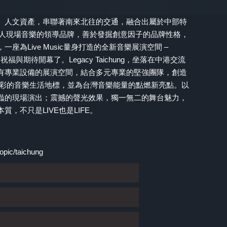
、人文資產，串聯著南來北往的交通，融合出屬於中部特
，華人現場音樂的領導品牌，善於發掘創意因子的品牌性格，
為Live Music量身打造的全新音樂展演空間 –
人的祝福與期待開幕了。Legacy Taichung，坐落在中港交流
有專業設備的展演空間，結合多元專業的堅強團隊，創造
精彩的音樂生活地標，並為台灣音樂能量的點燃新亮點。以
豔的現場演出；震撼的聲光效果，獨一無二的舞台魅力，
，不只是LIVE也是LIFE。
opic/taichung