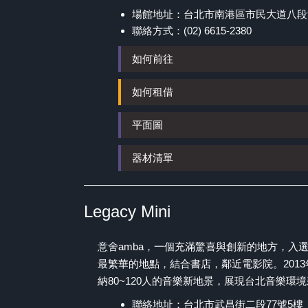
場館地址：台北市南港區市民大道八段
聯絡方式：(02) 6615-2380
如何前往
如何租借
平面圖
器材清單
Legacy Mini
意舍amba，一個充滿驚喜與創新的地方，入選英國
最繁華的地點，結合書店，鄰近電影院。2013年0
納80~120人的音樂新地景，展現台北音樂
聯絡地址：台北市武昌街二段77號5樓