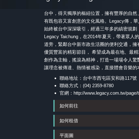
台中，得天獨厚的樞紐位置，擁有豐厚的自然
有既包容又富創意的文化風格。Legacy傳
始終被台中深深吸引，經過三年多的縝密規劃，一座
Legacy Taichung，在2014年夏天，帶著眾
道旁，緊鄰台中新市政生活圈的便利交通，擁
優質豐富的精彩節目， 希望成為最在地、最
創作為主軸，搖滾為精神，打造一場場令人驚
讓理念被傳達、熱情被感染，直接體會音樂的本質
聯絡地址：台中市西屯區安和路117號
聯絡方式：(04) 2359-8780
官網：
http://www.legacy.com.tw/page/t
如何前往
如何租借
平面圖