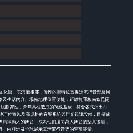
心，與文化館、表演廳相鄰，優厚的獨特位置促進流行音樂及周
格及生活內容。場館地理位置便捷，距離捷運板南線昆陽
席規劃彈性，毫無高柱造成的視線遮蔽，符合各式演出型
絕佳的地理位置以及高規格的音響系統與燈光視訊設備，目標成
供精緻動人的舞台，成為他們邁向萬人舞台的堅實後盾，
容，向亞洲及全球展示臺灣流行音樂的豐富能量。