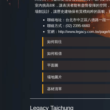
室內挑高8米，讓表演者能有盡情發揮的空間，又
場館設計，讓歷史建物保有質樸純粹的面貌，
聯絡地址：台北市中正區八德路一段一號/
聯絡方式：(02) 2395-6660
官網：
http://www.legacy.com.tw/page/to
如何前往
如何租借
平面圖
場地圖片
器材清單
Legacy Taichung