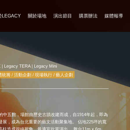
LEGACY
關於場地
演出節目
購票辦法
媒體報導
X
|
Legacy TERA
|
Legacy Mini
籌 / 活動企劃 / 現場執行 / 藝人企劃
化園區』的中五館，場館由歷史古蹟改建而成，自1914年起，即為
展，成為台北重要的藝文活動聚集地。 佔地225坪的寬
造成視線死角，最適宜欣賞演出。 舞台11m x 6m，