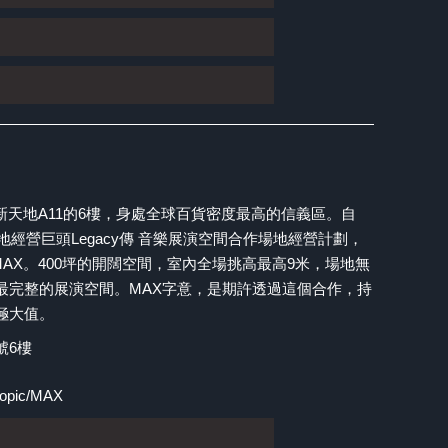
信義新天地A11的6樓，身處全球百貨密度最高的信義區。自
地經營巨頭Legacy傳 音樂展演空間合作場地經營計劃，
 MAX。400坪的開闊空間，室內全場挑高最高9米，場地無
最完整的展演空間。MAX字意，是期許透過這個合作，持
極大值。
號6樓
topic/MAX