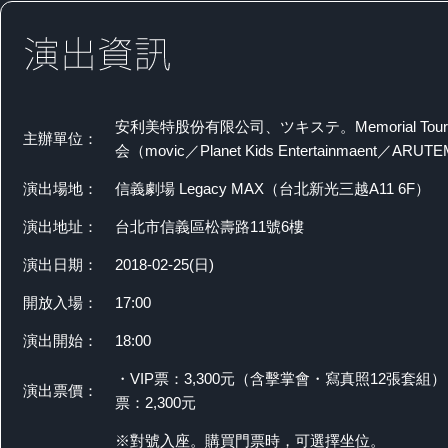
安利美特股份有限公司、ツキステ。Memorial To
主辦單位：
会（movic／Planet Kids Entertainmaent／ARUT
演出場地：
信義劇場 Legacy MAX（台北新光三越A11 6F）
演出地址：
台北市信義區松壽路11號6樓
演出日期：
2018-02-25(日)
開放入場：
17:00
演出開始：
18:00
・VIP票：3,300元（含擊掌會・寫真照12張套組）
演出票價：
票：2,300元
※對號入座。購買門票時，可選擇坐位。