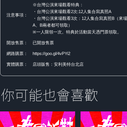
※台灣公演來場觀看特典：
・台灣公演來場觀看2次:12人集合寫真照A
注意事項：
・台灣公演來場觀看3次：12人集合寫真照B（來場
A、B兩者都可領取）
※一人限領一次。特典於活動當天憑門票領取。
開放售票：
已開放售票
網路購票：
https://goo.gl/4vPYi2
實體購票：
店頭販售：安利美特台北店