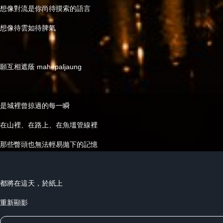
想像對流是你尚待摸索的語言
想像待雲如待脾氣
願互相遮蔭
mahepaljaung
是城裡曾掠過的每一瞬
在山裡、在路上、在魚塭管線裡
那些瞥頭也無法輕易拋下的記憶
都將在這天，於紙上
重新顯影