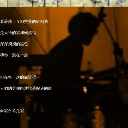
看著地上互相交疊的影相遇
是天邊的雲和樹搖曳
深深淺淺的黑色
和你，混在一起
但在每一次的靠近裡
人們總更傾向述說著腳邊的影
而雲永遠是雲