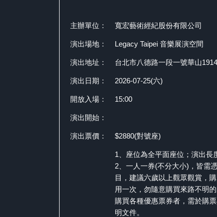
主辦單位：
寬宏藝術經紀股份有限公司
演出場地：
Legacy Taipei 音樂展演空間
演出地址：
台北市八德路一段一號華山191
演出日期：
2026-07-25(六)
開放入場：
15:00
演出開始：
演出票價：
$2880(對號座)
1、座位為全平面座位；演出長度
2、一人一券(不分大小)，皆需
目，建議六歲以上觀眾觀賞，購
用一次，勿隨意購買來路不明的
購買各種優惠票券者，需於購票
明文件。