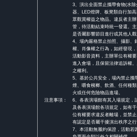
3、演出全面禁止攜帶食物(水除
器、LED燈牌、板凳類自行加
眾觀賞權益之物品。違反者主辦
管，待活動結束時統一發還。主
是否屬影響節目進行或其他人觀
4、場內嚴格禁止拍照、攝影、
權、肖像權之行為，如經發現，
活動影音資料，主辦單位有權要
進入會場，且保留法律追訴權。
之權利。
5、基於公共安全，場內禁止攜
煙、嚼食檳榔、飲酒、任何種類
火或任何危險物品進場。
注意事項：
6、各表演場館有其入場規定，
及各表演場館各項規定，如有干
位有權要求違反者離場，並禁止
有認定是否屬干擾演出秩序之行
7、本活動無履約保證，活動若
負票面金額以外之相關補償。