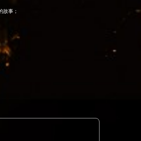
的故事；
。