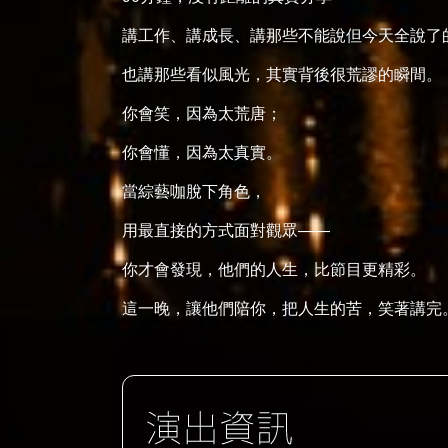
講工作、講成長、講那些不能說但今天全說了
也講那些看似風光，其實背後很荒謬的瞬間。
你會笑，因為太荒唐；
你會懂，因為太真實。
當綜藝咖脫下角色，
用最直接的方式面對觀眾——
你才會發現，他們的人生，比節目更精彩。
這一晚，讓他們陪你，把人生的苦，笑著講完