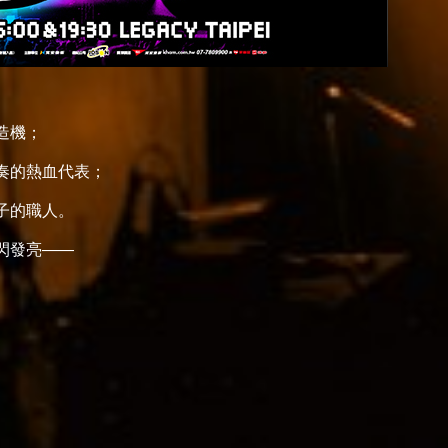
造機；
奏的熱血代表；
子的職人。
閃發亮——