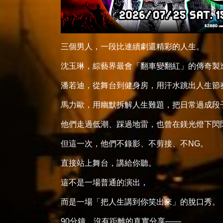
三個男人，一段比連續劇還精彩的人生。
沈玉琳，綜藝界最會「翻車變翻紅」的傳奇製
潘若迪，從舞台到健身房，用汗水跳出人生節
馬力歐，用幽默拆解人生難題，把日常過成段
他們走過低潮、踩過地雷，也曾在鎂光燈下閃
但這一次，他們不錄影、不剪接、不NG。
直接站上舞台，講給你聽。
這不是一場普通的演出，
而是一場「把人生講到你笑出來」的脫口秀。
90分鐘，沒有距離的真實分享——