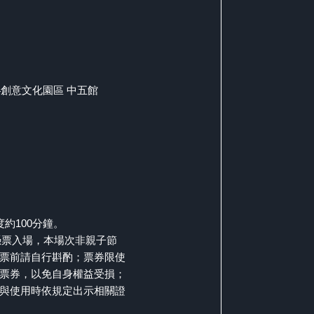
4創意文化園區 中五館
約100分鐘。
憑票入場，本場次非親子節
票前請自行斟酌；票券限使
票券，以免自身權益受損；
與使用時依規定出示相關證