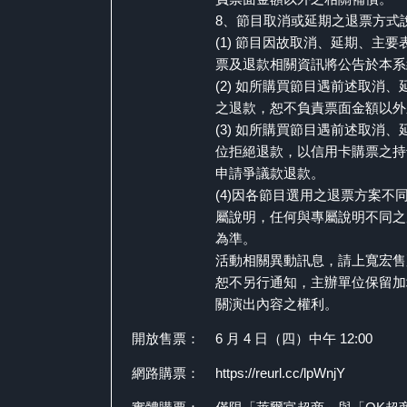
8、節目取消或延期之退票方式
(1) 節目因故取消、延期、主
票及退款相關資訊將公告於本系
(2) 如所購買節目遇前述取消
之退款，恕不負責票面金額以外
(3) 如所購買節目遇前述取消
位拒絕退款，以信用卡購票之持
申請爭議款退款。
(4)因各節目選用之退票方案不
屬說明，任何與專屬說明不同之
為準。
活動相關異動訊息，請上寬宏售票系統
恕不另行通知，主辦單位保留加
關演出內容之權利。
開放售票：
6 月 4 日（四）中午 12:00
網路購票：
https://reurl.cc/lpWnjY