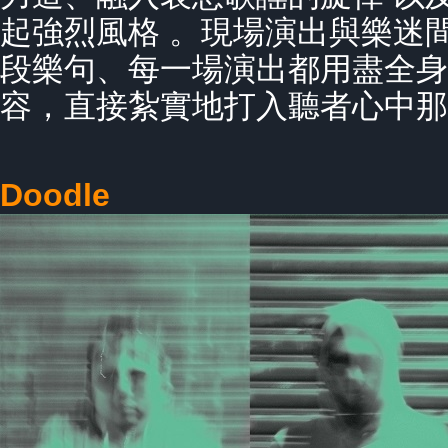
起強烈風格 。現場演出與樂迷
段樂句、每一場演出都用盡全身
容，直接紮實地打入聽者心中那
Doodle