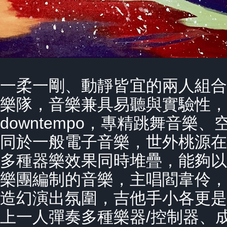
一柔一剛、動靜皆宜的兩人組合
樂隊，音樂兼具易聽與實驗性，熱愛d
downtempo，專精跳舞音樂
同於一般電子音樂，世外桃源在
多種器樂效果同時堆疊，能夠以
樂團編制的音樂，主唱閻韋伶，
造幻演出氛圍，吉他手小各更是
上一人彈奏多種樂器/控制器、成