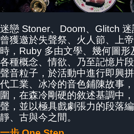
迷戀 Stoner、Doom、Glitc
曾獲邀於失聲祭、火人節、上帝
時，Ruby 多由文學、幾何圖
各種概念、情欲、乃至記憶片段
聲音粒子，於活動中進行即興拼貼
代工業、冰冷的音色鋪陳故事，
圍，在森冷剛硬的敘述基調中，
聲，並以極具戲劇張力的段落編
靜、古與今之間。
一步 One Step