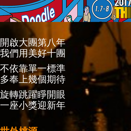
開啟大團第八年
我們用美好十團
不依靠單一標準
多奉上幾個期待
旋轉跳躍睜開眼
一座小獎迎新年