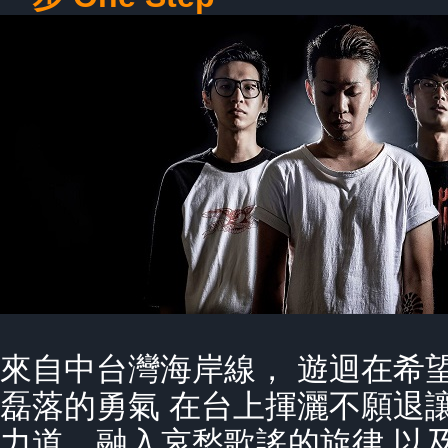
來自中台灣海岸線， 遊迴在希
磊落的勇氣 在台上揮灑不願退
力道、融入哀愁歌謠的旋律 以