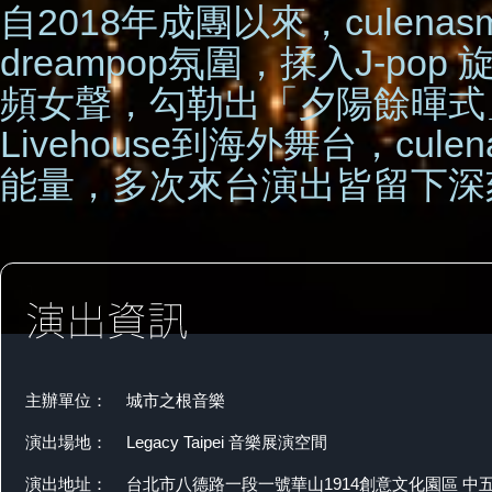
自2018年成團以來，culenas
dreampop氛圍，揉入J-p
頻女聲，勾勒出「夕陽餘暉式
Livehouse到海外舞台，cu
能量，多次來台演出皆留下深
主辦單位：
城市之根音樂
演出場地：
Legacy Taipei 音樂展演空間
演出地址：
台北市八德路一段一號華山1914創意文化園區 中