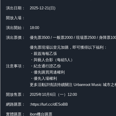
演出日期：
2025-12-21(日)
開放入場：
演出開始：
18:00
演出票價：
優先票3500 / 一般票2000 / 現場票2500 / 身障票10
優先票現場以壹元加購，即可獲得以下福利：
・親簽海報乙張
・與藝人合影（每組5人）
注意事項：
・紀念通行證乙份
・優先購買周邊權利
・優先入場權利
更多活動詳情請持續關注 Urbanroot Music 城市
開放售票：
2025年10月6日（一）12:00
網路購票：
:https://lurl.cc/dESoBB
實體購票：
ibon機台購票