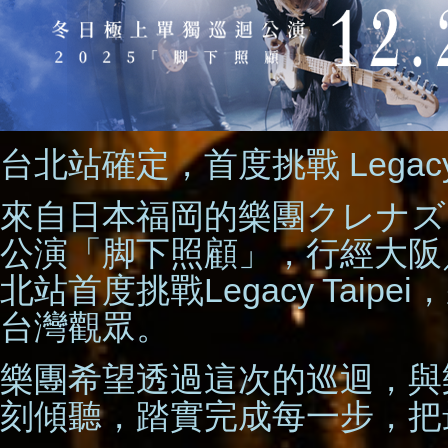
台北站確定，首度挑戰 Legacy 
來自日本福岡的樂團クレナズ
公演「脚下照顧」，行經大阪
北站首度挑戰Legacy Tai
台灣觀眾。
樂團希望透過這次的巡迴，與
刻傾聽，踏實完成每一步，把