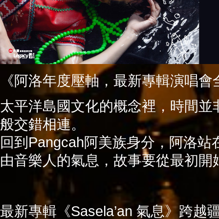
《阿洛年度壓軸，最新專輯演唱會
太平洋島國文化的概念裡，時間並
般交錯相連。
回到Pangcah阿美族身分，阿洛
由音樂人的氣息，故事要從最初開
最新專輯《Sasela’an 氣息》