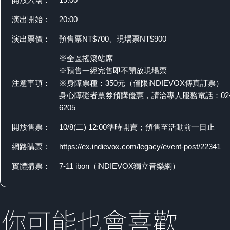
演出開始：
20:00
演出票價：
預售票NT$700、現場票NT$900
※全區搖滾站席
※預售一經完售即不開放現場票
注意事項：
※身障票種：350元（僅限iNDIEVOX傳真訂票）
身心障礙者票券預購優惠，請洽專人服務電話：02-8
6205
開放售票：
10/8(二) 12:00準時開賣；預售至活動前一日止
網路購票：
https://ex.indievox.com/legacy/event-post/22341
實體購票：
7-11 ibon（iNDIEVOX獨立音樂網）