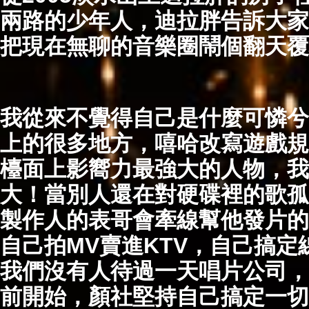
兩路的少年人，迪拉胖告訴大家
把現在無聊的音樂圈鬧個翻天覆
我從來不覺得自己是什麼可憐兮
上的很多地方，嘻哈改寫遊戲規
檯面上影嚮力最強大的人物，我
大！當別人還在對硬碟裡的歌孤
製作人的表哥會牽線幫他發片的
自己拍MV賣進KTV，自己搞
我們沒有人待過一天唱片公司，
前開始，顏社堅持自己搞定一切