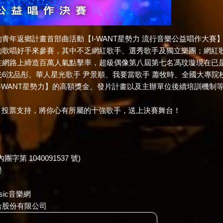
年返鄉計畫首部曲活動【I-WANT星勢力 流行音樂公益唱作大賽
的歌唱好手來參賽，其中不乏網紅歌手、選秀歌手及獨立樂團；網紅
在網路上締造百萬人氣點擊率，超級偶像第八屆第七名馮玟璇現在已
6沈品彤、華人星光歌手 尹景順、我要當歌手 蕭牧時、全國大專院
-WANT星勢力】的高額獎金、發片計畫以及主辦單位後續培訓機制
星勢力】投票支持，將你心有所屬的十強歌手，送上決賽舞台！
 1040091537 號)
樂
ic音樂網
合股份有限公司