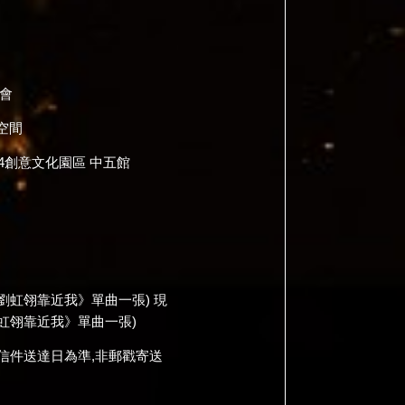
會
演空間
4創意文化園區 中五館
《劉虹翎靠近我》單曲一張) 現
《劉虹翎靠近我》單曲一張)
，以信件送達日為準,非郵戳寄送