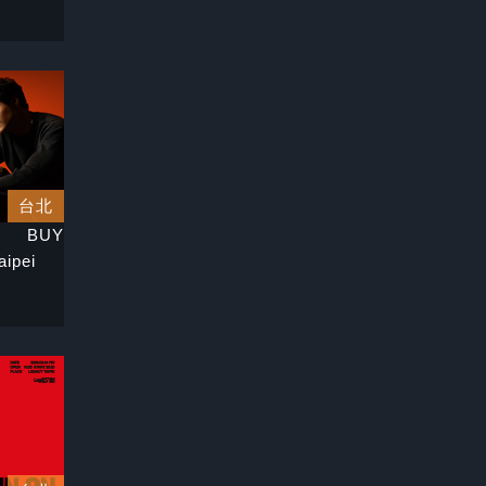
台北
BUY
aipei