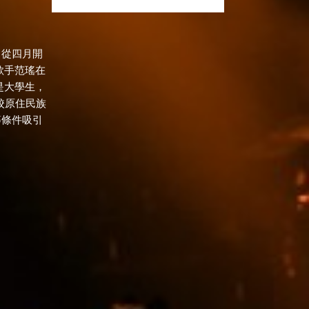
】從四月開
歌手范瑤在
是大學生，
校原住民族
等條件吸引