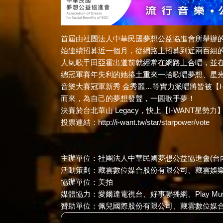
首屆由社團法人中華民國夢想公益協進會所舉辦的青
始連續招募近一個月，從網路上招募到近兩百組
人氣歌手田亞霍出道前就經常在網路上合唱，並
總冠軍賽年失利的她捲土重來一拾歌唱夢想、星光
音樂大賽冠軍新秀 金秀麗…等實力派唱將皆被【I
而來，為自己的夢想發聲，一圓歌手夢！
決賽於台北華山 Legacy，快上【I-WANT
投票連結：
http://i-want.tw/star/starpower/vote
主辦單位：社團法人中華民國夢想公益協進會(台內團字第
活動策劃：藏雲數位媒合股份有限公司、藏雲娛
協辦單位：美拍
媒體協力：愛爾達電視台、好事聯播網、Play Mus
贊助單位：佩兒國際股份有限公司、藏雲數位媒