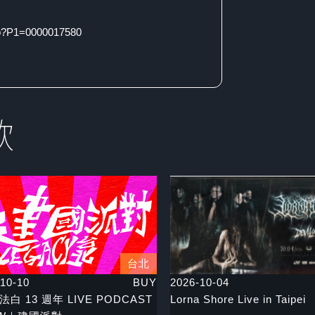
sp?P1=0000017580
台北
10-10
BUY
2026-10-04
 法白 13 週年 LIVE PODCAST
Lorna Shore Live in Taipei