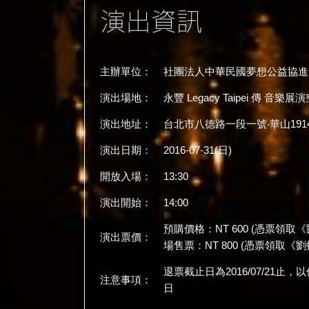
主辦單位：
社團法人中華民國夢想公益協進
演出場地：
永豐 Legacy Taipei 傳 音樂展
演出地址：
台北市八德路一段一號‧華山191
演出日期：
2016-07-31(日)
開放入場：
13:30
演出開始：
14:00
預購價格：NT 600 (憑票領取
演出票價：
場售票：NT 800 (憑票領取
退票截止日為2016/07/21止
注意事項：
日