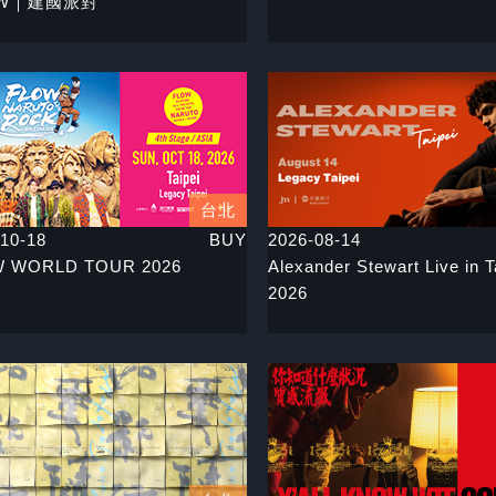
OW｜建國派對
台北
10-18
BUY
2026-08-14
 WORLD TOUR 2026
Alexander Stewart Live in T
2026