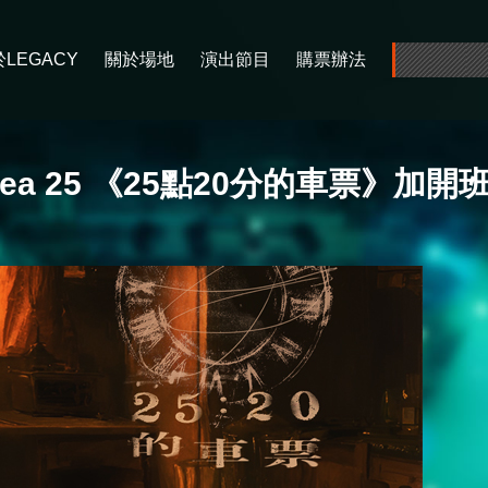
LEGACY
關於場地
演出節目
購票辦法
rea 25 《25點20分的車票》加開