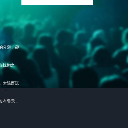
的分類，卻
在恍惚之
，太陽西沉
⋯⋯
沒有警示，