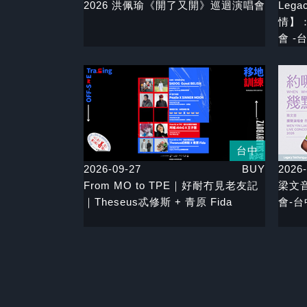
2026 洪佩瑜《開了又開》巡迴演唱會
Lega
情】
會 -
台中
2026-09-27
BUY
2026-
From MO to TPE｜好耐冇見老友記
梁文音
｜Theseus忒修斯 + 青原 Fida
會-台