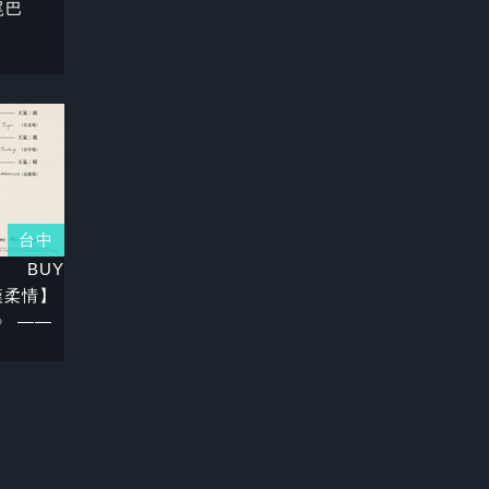
尾巴
台中
BUY
6鐵漢柔情】
》 ——