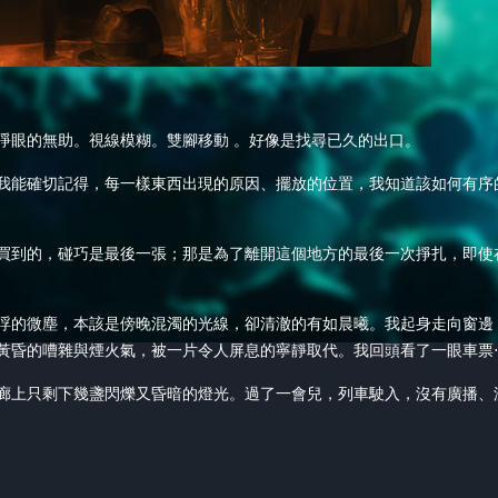
睜眼的無助。視線模糊。雙腳移動 。好像是找尋已久的出口。
我能確切記得，每一樣東西出現的原因、擺放的位置，我知道該如何有序
買到的，碰巧是最後一張；那是為了離開這個地方的最後一次掙扎，即使
浮的微塵，本該是傍晚混濁的光線，卻清澈的有如晨曦。我起身走向窗邊
黃昏的嘈雜與煙火氣，被一片令人屏息的寧靜取代。我回頭看了一眼車票
廊上只剩下幾盞閃爍又昏暗的燈光。過了一會兒，列車駛入，沒有廣播、