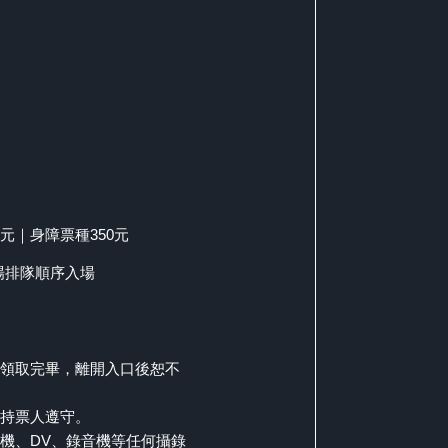
0 元｜身障票種350元
場排隊順序入場
認領取完畢，離開入口後恕不
請持票人遵守。
影機、DV、錄音機等任何攝錄