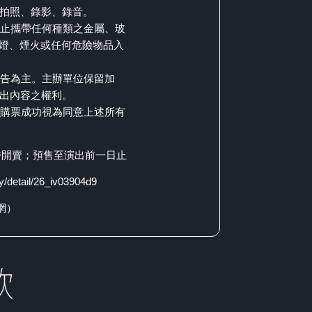
拍照、錄影、錄音。
禁止攜帶任何種類之金屬、玻
D燈、煙火或任何危險物品入
公告為主。主辦單位保留加
出內容之權利。
旦購票成功視為同意上述所有
00準時開賣；預售至演出前一日止
ty/detail/26_iv03904d9
樂網）