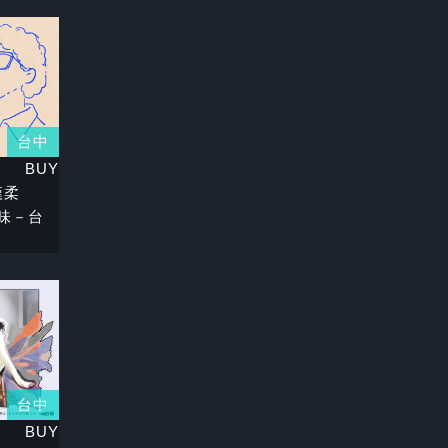
台中
BUY
鐵漢柔
味－台
台中
BUY