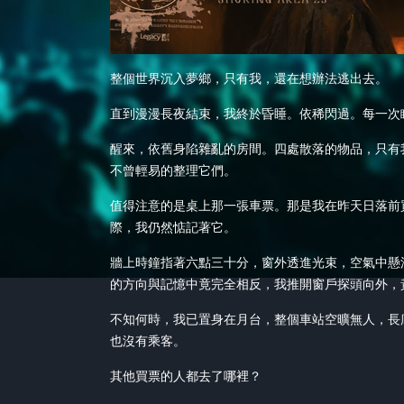
整個世界沉入夢鄉，只有我，還在想辦法逃出去。
直到漫漫長夜結束，我終於昏睡。依稀閃過。每一次
醒來，依舊身陷雜亂的房間。四處散落的物品，只有
不曾輕易的整理它們。
值得注意的是桌上那一張車票。那是我在昨天日落前
際，我仍然惦記著它。
牆上時鐘指著六點三十分，窗外透進光束，空氣中懸
的方向與記憶中竟完全相反，我推開窗戶探頭向外，
不知何時，我已置身在月台，整個車站空曠無人，長
也沒有乘客。
其他買票的人都去了哪裡？