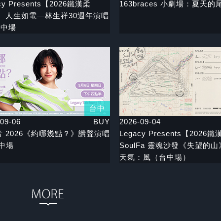
cy Presents【2026鐵漢柔
163braces 小劇場：夏天的
： 人生如電—林生祥30週年演唱
台中場
台中
09-06
BUY
2026-09-04
 2026《約哪幾點？》讚聲演唱
Legacy Presents【202
中場
SoulFa 靈魂沙發《失望的山
天氣：風（台中場）