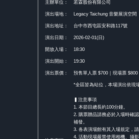
主辦單位：
若霖股份有限公司
演出場地：
Legacy Taichung 音樂展演空間
演出地址：
台中市西屯區安和路117號
演出日期：
2026-02-01(日)
開放入場：
18:30
演出開始：
19:30
演出票價：
預售單人票 $700｜現場票 $80
*全區皆為站位，本場演出依現
▍注意事項
1. 本節目總長約100分鐘。
2. 購票贈品請務必於入場時確
補發。
3. 各表演場館有其入場規定，
4. 活動現場嚴禁使用相機、攝