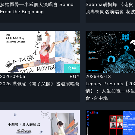
參始而聲—小威個人演唱會 Sound
Sabrina胡恂舞 《花皮 
From the Beginning
張專輯同名演唱會-花
台中
2026-09-05
BUY
2026-09-13
2026 洪佩瑜《開了又開》巡迴演唱會
Legacy Presents【
情】： 人生如電—林生
會 -台中場