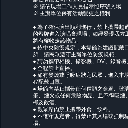
※ 請依現場工作人員指示照序號入場
※ 主辦單位保有活動變更之權利
● ⁠為了確保演出順利進行，禁止攜帶超
的燈牌進入演唱會現場，如經發現我方
將有權收走該物品。
● ⁠依中央防疫規定，本場館為建議配戴
所，請民眾遵守主辦單位防疫規範。
● ⁠請勿攜帶相機、攝影機、DV、錄音
● ⁠全程禁止直播。
● ⁠如有發燒或呼吸症狀之民眾，進入本
程配戴口罩。
● ⁠場館內禁止攜帶任何種類之金屬、玻
筆、煙火或任何危險物品、且不得吸煙
榔及飲酒。
● ⁠觀眾席內禁止攜帶外食、飲料。
● ⁠不遵守規定者，得禁止其入場或強制
場。