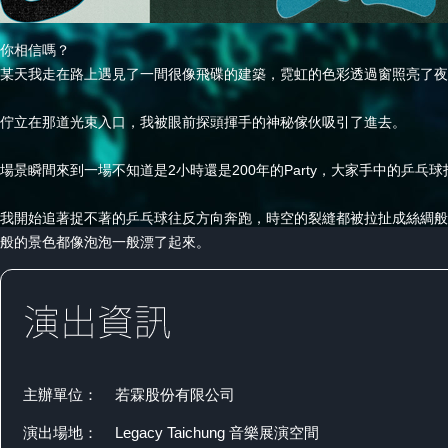
你相信嗎？
某天我走在路上遇見了一間很像飛碟的建築，霓虹的色彩透過窗照亮了夜
佇立在那道光束入口，我被眼前探頭揮手的神秘傢伙吸引了進去。
場景瞬間來到一場不知道是2小時還是200年的Party，大家手中的乒乓
我開始追著捉不著的乒乓球往反方向奔跑，時空的裂縫都被拉扯成絲綢般的
般的景色都像泡泡一般漂了起來。
主辦單位：
若霖股份有限公司
演出場地：
Legacy Taichung 音樂展演空間