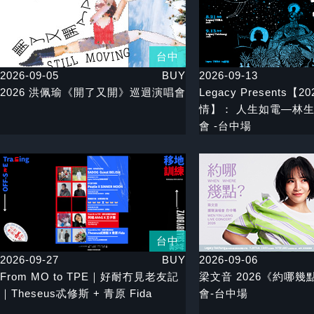
台中
2026-09-05
BUY
2026-09-13
2026 洪佩瑜《開了又開》巡迴演唱會
Legacy Presents【
情】： 人生如電—林生
會 -台中場
台中
2026-09-27
BUY
2026-09-06
From MO to TPE｜好耐冇見老友記
梁文音 2026《約哪
｜Theseus忒修斯 + 青原 Fida
會-台中場