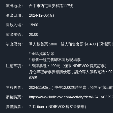
演出地址：
台中市西屯區安和路117號
演出日期：
2024-12-06(五)
開放入場：
19:00
演出開始：
20:00
演出票價：
單人預售票 $800｜雙人預售套票 $1,400｜現場票 $
* 全區搖滾站席
* 預售一經完售即不開放現場票
注意事項：
* 身障票種：400元（僅限iNDIEVOX傳真訂票）
身心障礙者票券預購優惠，請洽專人服務電話：02-8
6205
開放售票：
2024/11/08(五) 中午12:00準時開賣；預售至演
網路購票：
https://www.indievox.com/activity/detail/24_iv0329
實體購票：
7-11 ibon（iNDIEVOX獨立音樂網）