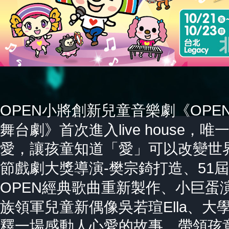
OPEN
OPEN
小將創新兒童音樂劇《
live house
舞台劇》首次進入
，唯
愛，讓孩童知道「愛」可以改變世
-
51
節戲劇大獎導演
樊宗錡打造、
屆
OPEN
經典歌曲重新製作、小巨蛋
Ella
族領軍兒童新偶像吳若瑄
、大
釋一場感動人心愛的故事，帶領孩