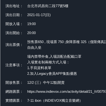
演出地址：
台北市武昌街二段77號5樓
演出日期：
2021-01-17(日)
開放入場：
19:00
演出開始：
20:00
預售票650 , 現場票 750 ;身障票種 325（僅限傳
演出票價：
自由入坐
場內禁帶外食,入場請配合配戴口罩
入場實名制兩種方式入場：
注意事項：
1.手寫資料表單
2.加入Legacy會員APP集點優惠
開放售票：
12/2 (三）中午12點開賣
網路購票：
https://www.indievox.com/activity/detail/21_iV0079
實體購票：
7-11 ibon（iNDIEVOX獨立音樂網）