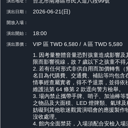
台北市南港區市民大道八段99號
演出地址：
2026-06-21(日)
演出日期：
開放入場：
18:00
演出開始：
VIP 區 TWD 6,580 / Ａ區 TWD 5,580
演出票價：
1. 因考量整體音量恐對孩童造成影響及
限而影響視線，故 7 歲以下之孩童不得
2. 若有任何形式非供自用而加價轉售（
名目為代購費、交通費、補貼等均包含
情事經查屬實者，得不予退票，並得依
維護法第 64 條第 2 款逕向警方檢舉。
3. 場內禁止攜帶手牌、哨子、加油棒等
之物品及大面積、LED 燈牌類、氣球
妨礙到其他歌迷觀賞演唱會的應援製作
沒收處理。
4. 館內全面禁菸，入場須配合安檢入場