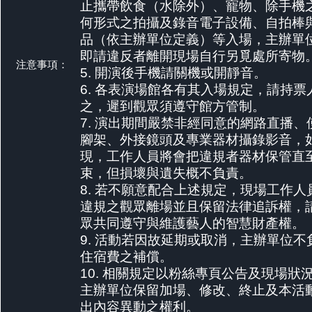
止攜帶飲食（水除外）、寵物、除手機
何形式之拍攝及錄音電子設備、自拍棒
品（依主辦單位定義）等入場，主辦單
即請違反者離開現場自行另覓處所寄物
注意事項：
5. 開演後手機請關機或開靜音。
6. 各表演場館各有其入場規定，請持票
之，遲到觀眾須遵守館方管制。
7. 演出期間嚴禁非經同意的網路直播、
腳架、外接鏡頭及專業器材攝錄影音，
現，工作人員將會把違規者器材保管直
束，但損壞與遺失概不負責。
8. 若不願意配合上述規定，現場工作人
違規之觀眾離場並且保留法律追訴權，
眾共同遵守與維護藝人的智慧財產權。
9. 活動若因故延期或取消，主辦單位不
住宿費之補償。
10. 相關規定以粉絲專頁公告及現場狀
主辦單位保留加場、修改、終止及本活
出內容異動之權利。